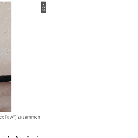
© GIH
 „GeoPaw“) zusammen