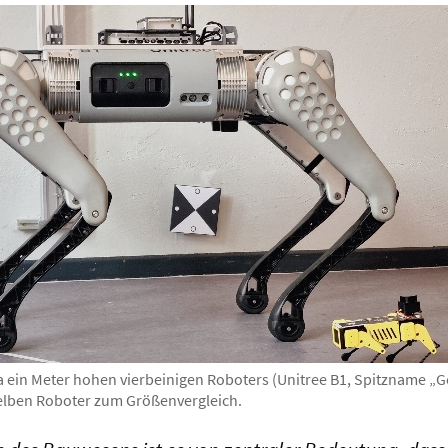
wa ein Meter hohen vierbeinigen Roboters (Unitree B1, Spitzname
elben Roboter zum Größenvergleich.