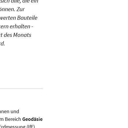
ch alle, die ein
önnen. Zur
werten Bauteile
ern erhalten -
kt des Monats
rd.
innen und
im Bereich
Geodäsie
 Erdmessung (IfE),