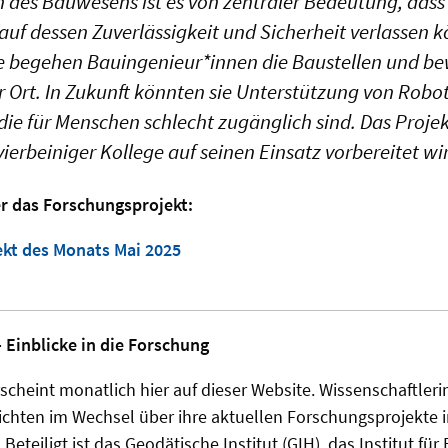
 des Bauwesens ist es von zentraler Bedeutung, dass si
uf dessen Zuverlässigkeit und Sicherheit verlassen k
le begehen Bauingenieur*innen die Baustellen und be
r Ort. In Zukunft könnten sie Unterstützung von Robot
die für Menschen schlecht zugänglich sind. Das Proje
n vierbeiniger Kollege auf seinen Einsatz vorbereitet wi
r das Forschungsprojekt:
kt des Monats Mai 2025
 Einblicke in die Forschung
scheint monatlich hier auf dieser Website. Wissenschaftler
ichten im Wechsel über ihre aktuellen Forschungsprojekte 
. Beteiligt ist das Geodätische Institut (GIH), das Institut für