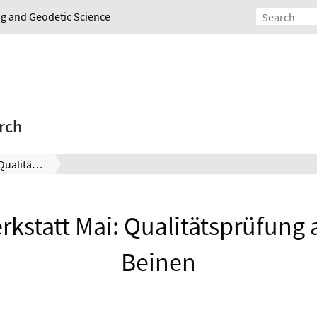
ing and Geodetic Science
rch
GeoWerkstatt Mai: Qualitätsprüfung auf vier Beinen
kstatt Mai: Qualitätsprüfung a
Beinen