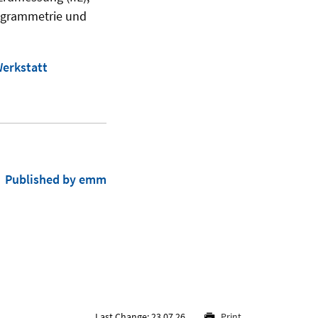
togrammetrie und
Werkstatt
Published by emm
Last Change: 23.07.26
Print