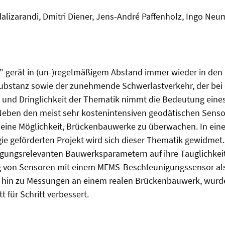
izarandi, Dmitri Diener, Jens-André Paffenholz, Ingo Ne
gerät in (un-)regelmäßigem Abstand immer wieder in den 
substanz sowie der zunehmende Schwerlastverkehr, der bei
tät und Dringlichkeit der Thematik nimmt die Bedeutung ei
eben den meist sehr kostenintensiven geodätischen Senso
ine Möglichkeit, Brückenbauwerke zu überwachen. In einem
ie geförderten Projekt wird sich dieser Thematik gewidmet.
igungsrelevanten Bauwerksparametern auf ihre Tauglichkei
g von Sensoren mit einem MEMS-Beschleunigungssensor als
hin zu Messungen an einem realen Brückenbauwerk, wurde
t für Schritt verbessert.