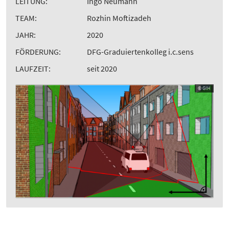
LEITUNG:
Ingo Neumann
TEAM:
Rozhin Moftizadeh
JAHR:
2020
FÖRDERUNG:
DFG-Graduiertenkolleg i.c.sens
LAUFZEIT:
seit 2020
© GIH