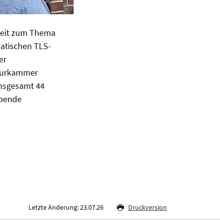
rbeit zum Thema
matischen TLS-
er
ieurkammer
insgesamt 44
obende
Letzte Änderung: 23.07.26
Druckversion