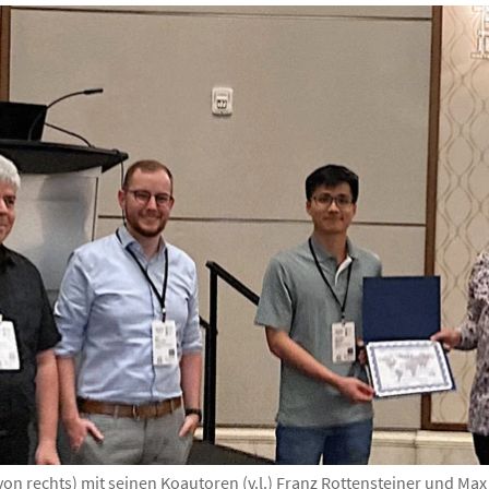
on rechts) mit seinen Koautoren (v.l.) Franz Rottensteiner und Max