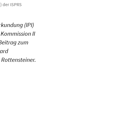
) der ISPRS
rkundung (IPI)
 Kommission II
Beitrag zum
ard
 Rottensteiner.