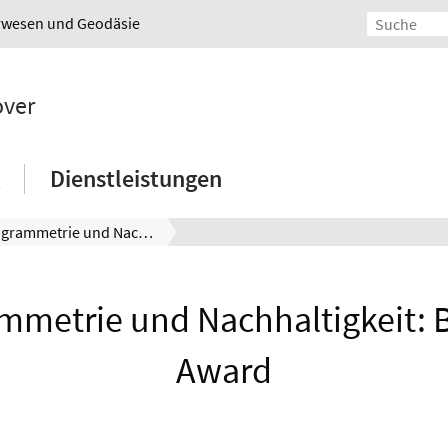
urwesen und Geodäsie
over
Dienstleistungen
Photogrammetrie und Nachhaltigkeit: Best Paper Award
mmetrie und Nachhaltigkeit: B
Award