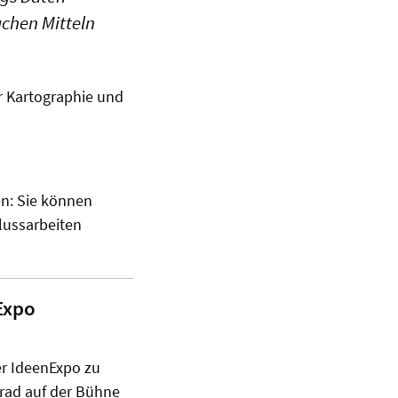
achen Mitteln
ür Kartographie und
en: Sie können
lussarbeiten
Expo
er IdeenExpo zu
rrad auf der Bühne