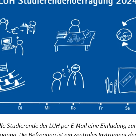
lle Studierende der LUH per E-Mail eine Einladung zu
gung. Die Befragung ist ein zentrales Instrument de