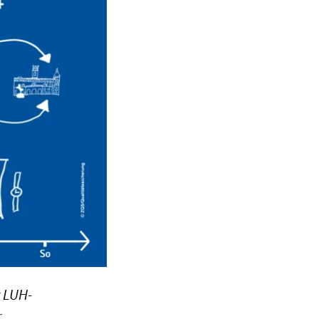
r LUH-
r