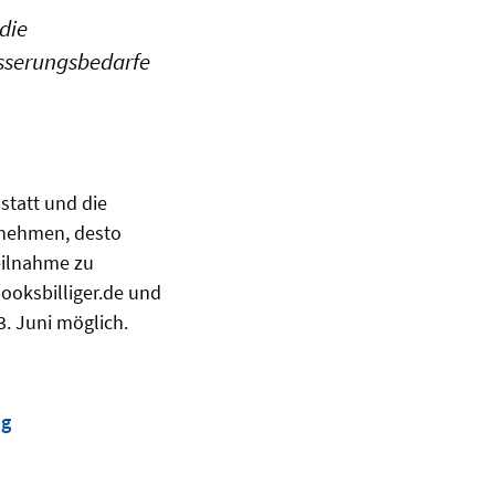
die
sserungsbedarfe
statt und die
lnehmen, desto
eilnahme zu
booksbilliger.de und
3. Juni möglich.
ng