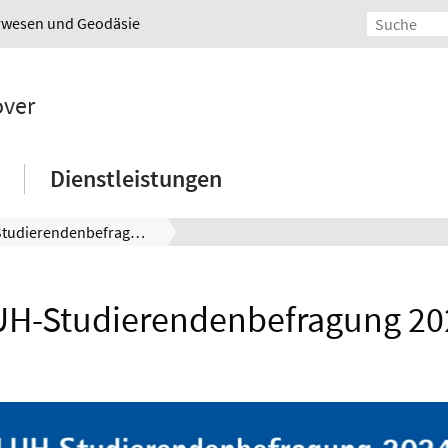
urwesen und Geodäsie
over
Dienstleistungen
LUH-Studierendenbefragung 2024
UH-Studierendenbefragung 20