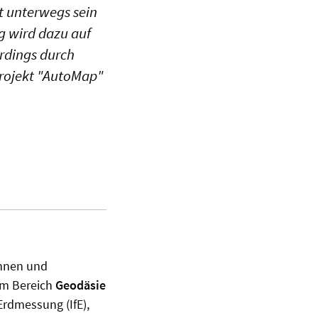
t unterwegs sein
g wird dazu auf
erdings durch
Projekt "AutoMap"
innen und
im Bereich
Geodäsie
 Erdmessung (IfE),