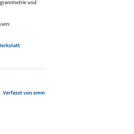
togrammetrie und
ssen:
Werkstatt
Verfasst von emm