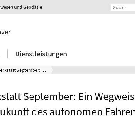
urwesen und Geodäsie
over
Dienstleistungen
GeoWerkstatt September: Ein Wegweiser für die Zukunft des autonomen Fahrens
tatt September: Ein Wegweise
ukunft des autonomen Fahre