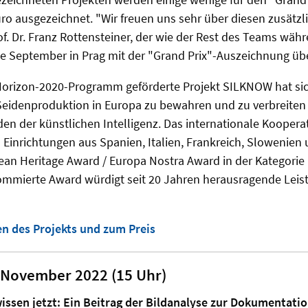
uro ausgezeichnet. "Wir freuen uns sehr über diesen zusätzli
rof. Dr. Franz Rottensteiner, der wie der Rest des Teams wäh
e September in Prag mit der "
Grand
Prix
"-Auszeichnung üb
Horizon-2020-Programm geförderte Projekt SILKNOW hat sich
Seidenproduktion in Europa zu bewahren und zu verbreiten
 der künstlichen Intelligenz. Das internationale Kooperat
inrichtungen aus Spanien, Italien, Frankreich, Slowenien u
ean Heritage Award / Europa Nostra Award in der Kategori
mmierte Award würdigt seit 20 Jahren herausragende Leis
en des Projekts und zum Preis
 November 2022 (15 Uhr)
ssen jetzt: Ein Beitrag der Bildanalyse zur Dokumentatio