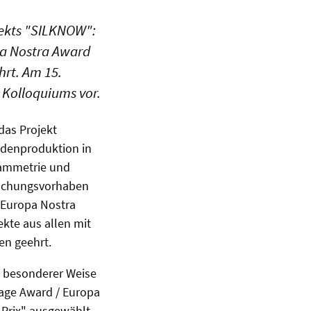
jekts "SILKNOW":
pa Nostra Award
hrt. Am 15.
 Kolloquiums vor.
das Projekt
idenproduktion in
grammetrie und
rschungsvorhaben
/ Europa Nostra
ekte aus allen mit
en geehrt.
n besonderer Weise
age Award / Europa
Prix
" ausgewählt