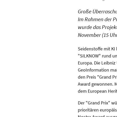
Große Überraschu
Im Rahmen der Pr
wurde das Projekt
November (15 Uhr)
Seidenstoffe mit KI
"SILKNOW" rund um 
Europa. Die Leibniz
GeoInformation maß
den Preis "Grand Pr
Award gewonnen. M
dem European Herit
Der "Grand Prix" wü
prioritären europä
Nostra Award ausge