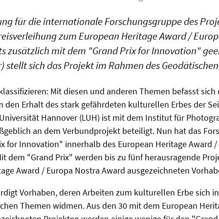
ng für die internationale Forschungsgruppe des Pro
eisverleihung zum European Heritage Award / Euro
s zusätzlich mit dem "Grand Prix for Innovation" gee
 stellt sich das Projekt im Rahmen des Geodätischen
 klassifizieren: Mit diesen und anderen Themen befasst sich 
den Erhalt des stark gefährdeten kulturellen Erbes der Se
 Universität Hannover (LUH) ist mit dem Institut für Photo
geblich an dem Verbundprojekt beteiligt. Nun hat das Fo
ix for Innovation" innerhalb des European Heritage Award 
it dem "
Grand
Prix
" werden bis zu fünf herausragende Proj
age Award / Europa Nostra Award ausgezeichneten Vorhab
rdigt Vorhaben, deren Arbeiten zum kulturellen Erbe sich i
ischen Themen widmen. Aus den 30 mit dem European Herit
zeichneten Projekten werden einige wenige für den "
Grand