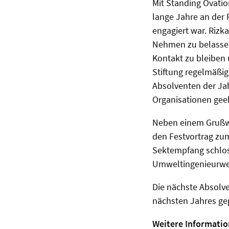
Mit Standing Ovatio
lange Jahre an der 
engagiert war. Rizk
Nehmen zu belassen,
Kontakt zu bleiben 
Stiftung regelmäßig
Absolventen der Ja
Organisationen geeh
Neben einem Grußwo
den Festvortrag zum
Sektempfang schloss
Umweltingenieurwes
Die nächste Absolve
nächsten Jahres ge
Weitere Informatio