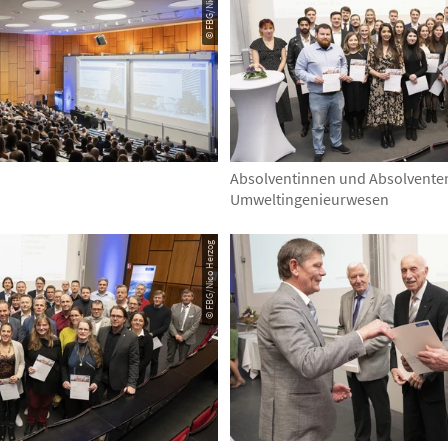
Absolventinnen und Absolvente
Umweltingenieurwesen
© FBG/Nico Herzog