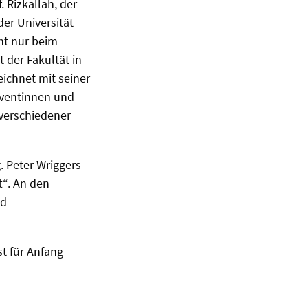
 Rizkallah, der
er Universität
ht nur beim
 der Fakultät in
eichnet mit seiner
olventinnen und
verschiedener
 Peter Wriggers
t“. An den
nd
t für Anfang