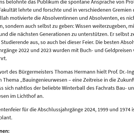
ns belohnte das Publikum die spontane Ansprache von Prof.
Fakultät lehrte und forschte und in verschiedenen Gremien d
allah motivierte die Absolventinnen und Absolventen, es nic
 sondern auch selbst zu geben: Wissen weiterzugeben, mit
und die nächsten Generationen zu unterstützen. Er selbst z
 Studierende aus, so auch bei dieser Feier. Die besten Abs
hrgänge 2022 und 2023 wurden mit Buch- und Geldpreisen 
rt.
rt des Bürgermeisters Thomas Hermann hielt Prof. Dr.-Ing.
 Thema „Bauingenieurwesen – eine Zeitreise in die Zukunf
 sich nahtlos der beliebte Winterball des Fachrats Bau- u
en im Lichthof an.
ntenfeier für die Abschlussjahrgänge 2024, 1999 und 1974 is
plant.
nen: