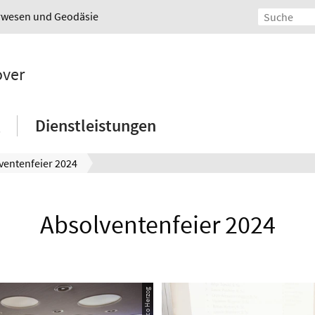
urwesen und Geodäsie
over
Dienstleistungen
ventenfeier 2024
Absolventenfeier 2024
© FBG/Nico Herzog