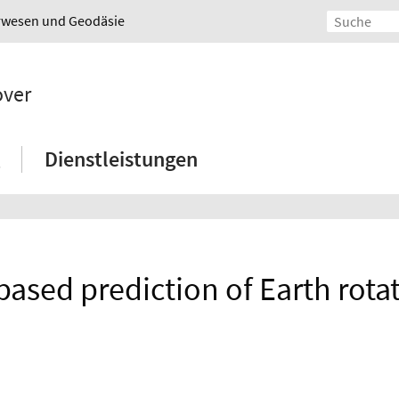
urwesen und Geodäsie
over
Dienstleistungen
based prediction of Earth rota