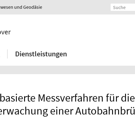
urwesen und Geodäsie
over
Dienstleistungen
rbasierte Messverfahren für d
rwachung einer Autobahnbr